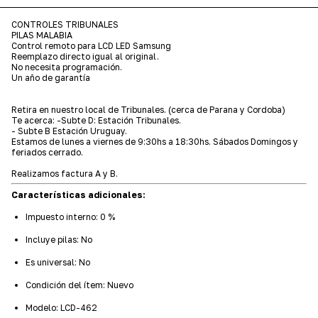
CONTROLES TRIBUNALES
PILAS MALABIA
Control remoto para LCD LED Samsung
Reemplazo directo igual al original.
No necesita programación.
Un año de garantía
Retira en nuestro local de Tribunales. (cerca de Parana y Cordoba)
Te acerca: -Subte D: Estación Tribunales.
- Subte B Estación Uruguay.
Estamos de lunes a viernes de 9:30hs a 18:30hs. Sábados Domingos y
feriados cerrado.
Realizamos factura A y B.
Características adicionales:
Impuesto interno: 0 %
Incluye pilas: No
Es universal: No
Condición del ítem: Nuevo
Modelo: LCD-462