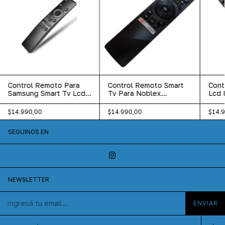
Control Remoto Para
Control Remoto Smart
Cont
Samsung Smart Tv Lcd
Tv Para Noblex
Lcd 
Led Reemplazo 586
Ea43x5100x
ya00
Ea50x6100x
$14.990,00
$14.990,00
$14.
SEGUINOS EN
NEWSLETTER