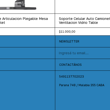
 Articulacion Plegable Mesa
Soporte Celular Auto Camione
let
Ventilacion Vidrio Table
$11.000,00
NEWSLETTER
CONTACTÁNOS
5491137702023
Parana 748 / Malabia 355 CABA