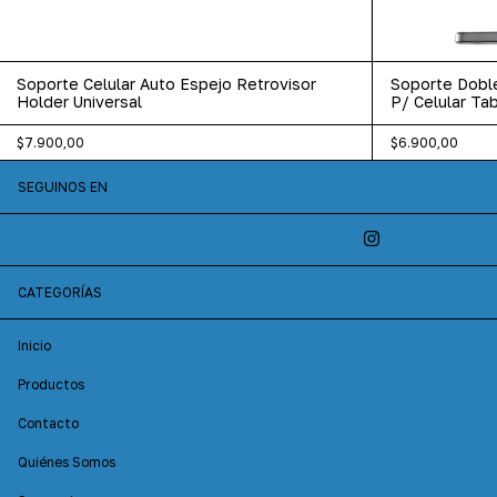
Soporte Celular Auto Espejo Retrovisor
Soporte Doble
Holder Universal
P/ Celular Tab
$7.900,00
$6.900,00
SEGUINOS EN
CATEGORÍAS
Inicio
Productos
Contacto
Quiénes Somos