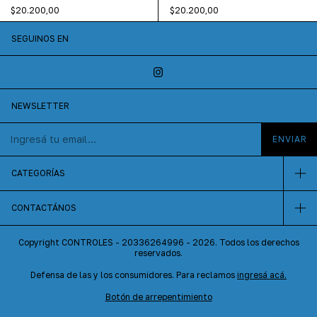
Negro
$20.200,00
$20.200,00
SEGUINOS EN
NEWSLETTER
CATEGORÍAS
CONTACTÁNOS
Copyright CONTROLES - 20336264996 - 2026. Todos los derechos
reservados.
Defensa de las y los consumidores. Para reclamos
ingresá acá.
Botón de arrepentimiento