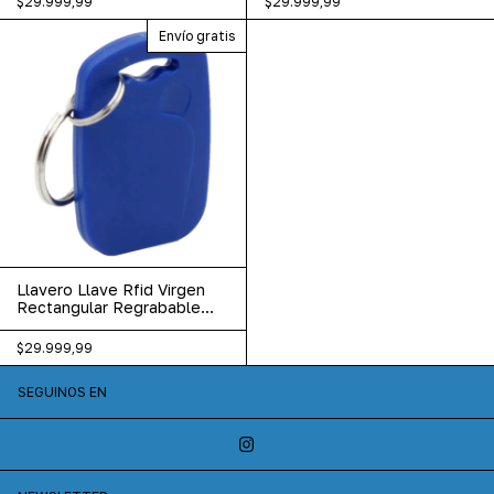
$29.999,99
$29.999,99
Envío gratis
Llavero Llave Rfid Virgen
Rectangular Regrabable
125khz X10u
$29.999,99
SEGUINOS EN