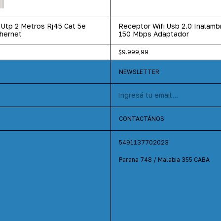
Utp 2 Metros Rj45 Cat 5e
Receptor Wifi Usb 2.0 Inalamb
hernet
150 Mbps Adaptador
$9.999,99
NEWSLETTER
CONTACTÁNOS
5491137702023
Parana 748 / Malabia 355 CABA