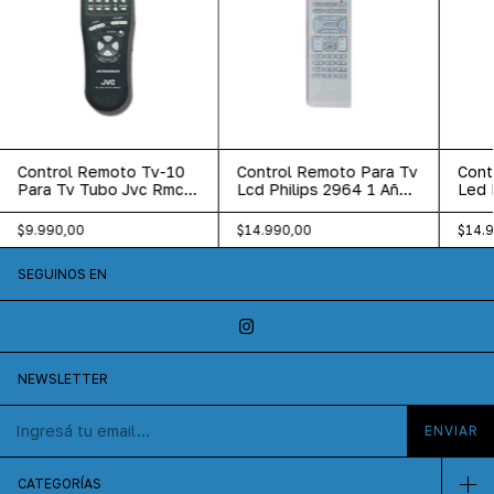
Control Remoto Tv-10
Control Remoto Para Tv
Cont
Para Tv Tubo Jvc Rmc-
Lcd Philips 2964 1 Año
Led 
448 1 Año Garantia
Garantia
Nobl
$9.990,00
$14.990,00
$14.
SEGUINOS EN
NEWSLETTER
CATEGORÍAS