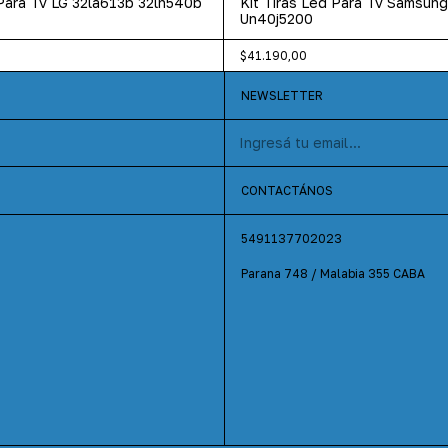
 Para Tv LG 32la613b 32ln540b
Kit Tiras Led Para Tv Samsun
Un40j5200
$41.190,00
NEWSLETTER
CONTACTÁNOS
5491137702023
Parana 748 / Malabia 355 CABA