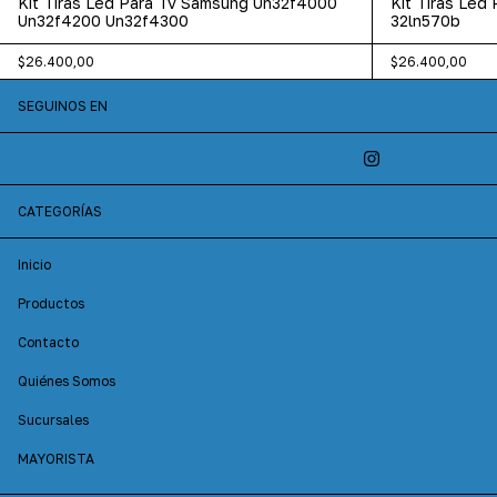
Kit Tiras Led Para Tv Samsung Un32f4000
Kit Tiras Led
Un32f4200 Un32f4300
32ln570b
$26.400,00
$26.400,00
SEGUINOS EN
CATEGORÍAS
Inicio
Productos
Contacto
Quiénes Somos
Sucursales
MAYORISTA