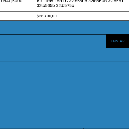
g Un40j5000
Kit Tiras Led LG 32lb550b 32lb560b 32lb561
32lb565b 32lb575b
$26.400,00