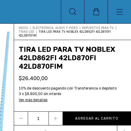
INICIO
|
ELECTRÓNICA, AUDIO Y VIDEO
|
REPUESTOS PARA TV
|
TIRAS LED
|
TIRA LED PARA TV NOBLEX 42LD862FI 42LD870FI
42LD870FIM
TIRA LED PARA TV NOBLEX
42LD862FI 42LD870FI
42LD870FIM
$26.400,00
10% de descuento
pagando con Transferencia o depósito
3
x
$8.800,00
sin interés
Ver más detalles