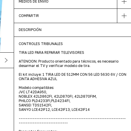
MEDIOS DE ENVÍO
COMPARTIR
DESCRIPCIÓN
CONTROLES TRIBUNALES
TIRA LED PARA REPARAR TELEVISORES
ATENCION: Producto orientado para técnicos, es necesario
desarmar el TV y verificar modelo de tira.
El kit incluye: 1 TIRA LED DE 512MM CON 56 LED 5630 6V / CON
CINTA ADHESIVA AZUL
Modelo compatibles:
JVC LT42DA950,
NOBLEX 42LD862FI, 42LD870FI, 42LD870FIM,
PHILCO PLD4233FI,PLD4234FI,
SANSEI TDS1542FI,
SANYO LCE42IF12, LCE42IF13, LCE42IF14
-------------------------------------------------------------
----------------------------