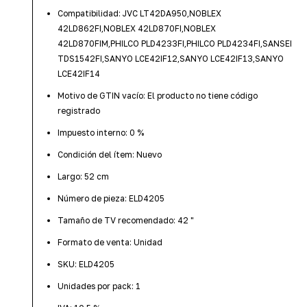
Compatibilidad: JVC LT42DA950,NOBLEX
42LD862FI,NOBLEX 42LD870FI,NOBLEX
42LD870FIM,PHILCO PLD4233FI,PHILCO PLD4234FI,SANSEI
TDS1542FI,SANYO LCE42IF12,SANYO LCE42IF13,SANYO
LCE42IF14
Motivo de GTIN vacío: El producto no tiene código
registrado
Impuesto interno: 0 %
Condición del ítem: Nuevo
Largo: 52 cm
Número de pieza: ELD4205
Tamaño de TV recomendado: 42 "
Formato de venta: Unidad
SKU: ELD4205
Unidades por pack: 1