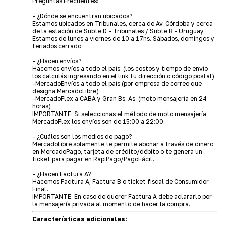
Preguntas Frecuentes:
- ¿Dónde se encuentran ubicados?
Estamos ubicados en Tribunales, cerca de Av. Córdoba y cerca
de la estación de Subte D - Tribunales / Subte B - Uruguay.
Estamos de lunes a viernes de 10 a 17hs. Sábados, domingos y
feriados cerrado.
- ¿Hacen envíos?
Hacemos envíos a todo el país: (los costos y tiempo de envío
los calculás ingresando en el link tu dirección o código postal)
-MercadoEnvíos a todo el país (por empresa de correo que
designa MercadoLibre)
-MercadoFlex a CABA y Gran Bs. As. (moto mensajería en 24
horas)
IMPORTANTE: Si seleccionas el método de moto mensajería
MercadoFlex los envíos son de 15:00 a 22:00.
- ¿Cuáles son los medios de pago?
MercadoLibre solamente te permite abonar a través de dinero
en MercadoPago, tarjeta de crédito/débito o te genera un
ticket para pagar en RapiPago/PagoFácil.
- ¿Hacen Factura A?
Hacemos Factura A, Factura B o ticket fiscal de Consumidor
Final.
IMPORTANTE: En caso de querer Factura A debe aclararlo por
la mensajería privada al momento de hacer la compra.
Características adicionales: