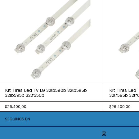
Kit Tiras Led Tv LG 32lb580b 32lb585b
Kit Tiras Led
32lb595b 32lf550b
32lf595b 32lf
$26.400,00
$26.400,00
SEGUINOS EN