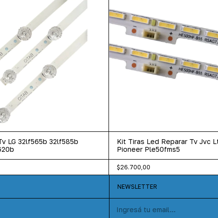
 Tv LG 32lf565b 32lf585b
Kit Tiras Led Reparar Tv Jvc 
620b
Pioneer Ple50fms5
$26.700,00
NEWSLETTER