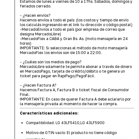
Estamos de lunes a viernes de 10 a 17hs. Sábados, domingos y
feriados cerrado.
- ¿Hacen envíos?
Hacemos envíos a todo el país: (los costos y tiempo de envío
los calculás ingresando en el link tu dirección o código postal)
-MercadoEnvíos a todo el país (por empresa de correo que
designa MercadoLibre)
-MercadoFlex a CABA y Gran Bs. As. (moto mensajería en 24
horas)
IMPORTANTE: Si seleccionas el método de moto mensajería
MercadoFlex los envíos son de 15:00 a 22:00.
- ¿Cuáles son los medios de pago?
MercadoLibre solamente te permite abonar a través de dinero
en MercadoPago, tarjeta de crédito/débito o te genera un
ticket para pagar en RapiPago/PagoFácil.
- ¿Hacen Factura A?
Hacemos Factura A, Factura B o ticket fiscal de Consumidor
Final.
IMPORTANTE: En caso de querer Factura A debe aclararlo por
la mensajería privada al momento de hacer la compra.
Características adicionales:
Compatibilidad: LG 43LF5410,LG 43LF5900
Motivo de GTIN vacío: El producto no tiene código