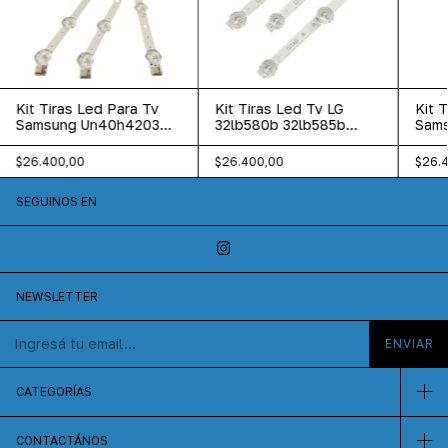
Kit Tiras Led Para Tv
Kit Tiras Led Tv LG
Kit 
Samsung Un40h4203
32lb580b 32lb585b
Sams
Un40h5100 Un40h5103
32lb595b 32lf550b
Un32
$26.400,00
$26.400,00
$26.
SEGUINOS EN
NEWSLETTER
CATEGORÍAS
CONTACTÁNOS