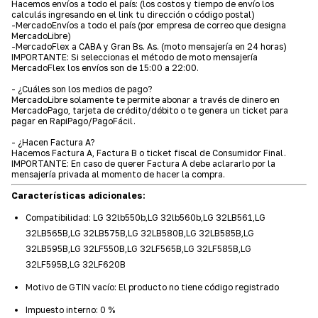
Hacemos envíos a todo el país: (los costos y tiempo de envío los
calculás ingresando en el link tu dirección o código postal)
-MercadoEnvíos a todo el país (por empresa de correo que designa
MercadoLibre)
-MercadoFlex a CABA y Gran Bs. As. (moto mensajería en 24 horas)
IMPORTANTE: Si seleccionas el método de moto mensajería
MercadoFlex los envíos son de 15:00 a 22:00.
- ¿Cuáles son los medios de pago?
MercadoLibre solamente te permite abonar a través de dinero en
MercadoPago, tarjeta de crédito/débito o te genera un ticket para
pagar en RapiPago/PagoFácil.
- ¿Hacen Factura A?
Hacemos Factura A, Factura B o ticket fiscal de Consumidor Final.
IMPORTANTE: En caso de querer Factura A debe aclararlo por la
mensajería privada al momento de hacer la compra.
Características adicionales:
Compatibilidad: LG 32lb550b,LG 32lb560b,LG 32LB561,LG
32LB565B,LG 32LB575B,LG 32LB580B,LG 32LB585B,LG
32LB595B,LG 32LF550B,LG 32LF565B,LG 32LF585B,LG
32LF595B,LG 32LF620B
Motivo de GTIN vacío: El producto no tiene código registrado
Impuesto interno: 0 %