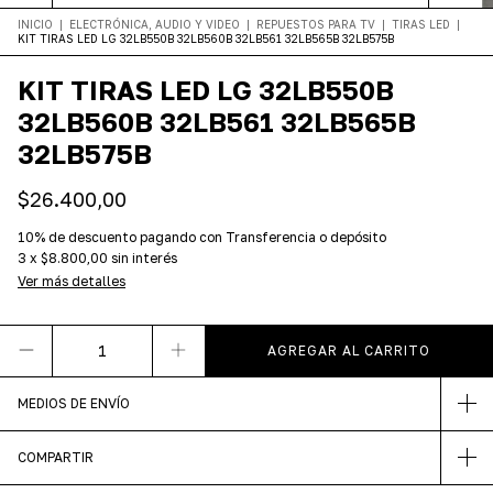
INICIO
|
ELECTRÓNICA, AUDIO Y VIDEO
|
REPUESTOS PARA TV
|
TIRAS LED
|
KIT TIRAS LED LG 32LB550B 32LB560B 32LB561 32LB565B 32LB575B
KIT TIRAS LED LG 32LB550B
32LB560B 32LB561 32LB565B
32LB575B
$26.400,00
10% de descuento
pagando con Transferencia o depósito
3
x
$8.800,00
sin interés
Ver más detalles
MEDIOS DE ENVÍO
COMPARTIR