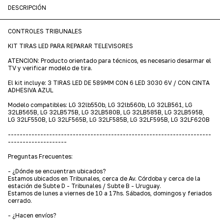
DESCRIPCIÓN
CONTROLES TRIBUNALES
KIT TIRAS LED PARA REPARAR TELEVISORES
ATENCION: Producto orientado para técnicos, es necesario desarmar el
TV y verificar modelo de tira.
El kit incluye: 3 TIRAS LED DE 589MM CON 6 LED 3030 6V / CON CINTA
ADHESIVA AZUL
Modelo compatibles: LG 32lb550b, LG 32lb560b, LG 32LB561, LG
32LB565B, LG 32LB575B, LG 32LB580B, LG 32LB585B, LG 32LB595B,
LG 32LF550B, LG 32LF565B, LG 32LF585B, LG 32LF595B, LG 32LF620B
---------------------------------------------------------------------
--------------------
Preguntas Frecuentes:
- ¿Dónde se encuentran ubicados?
Estamos ubicados en Tribunales, cerca de Av. Córdoba y cerca de la
estación de Subte D - Tribunales / Subte B - Uruguay.
Estamos de lunes a viernes de 10 a 17hs. Sábados, domingos y feriados
cerrado.
- ¿Hacen envíos?