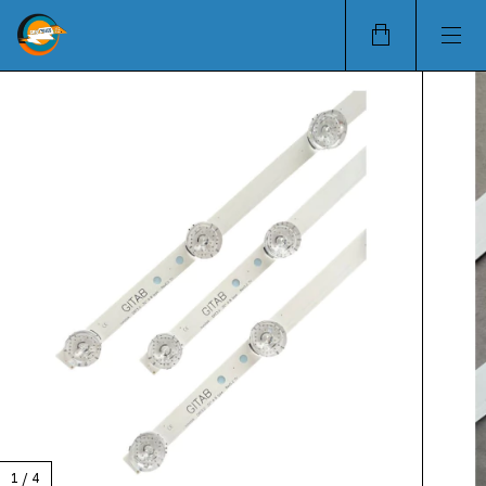
1
/
4