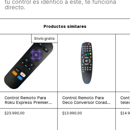
tu control es idéntico a este, te funciona
directo.
Productos similares
Envío gratis
Control Remoto Para
Control Remoto Para
Cont
Roku Express Premiere
Deco Conversor Coradir
tele
Se Le Streaming
Digital Sin-914
Deco
$23.990,00
$13.990,00
$14.