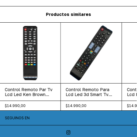
Productos similares
Control Remoto Par Tv
Control Remoto Para
Cont
Lcd Led Ken Brown
Lcd Led 3d Smart Tv
Lcd 
Tonomac Admiral Next
Samsung Lcd-443
Hitac
$14.990,00
$14.990,00
$14.
SEGUINOS EN